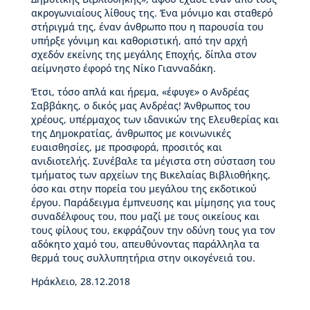
ς
ακρογωνιαίους λίθους της. Ένα μόνιμο και σταθερό
Β
στήριγμά της, έναν άνθρωπο που η παρουσία του
ι
υπήρξε γόνιμη και καθοριστική, από την αρχή
κ
σχεδόν εκείνης της μεγάλης Εποχής, δίπλα στον
έ
αείμνηστο έφορό της Νίκο Γιανναδάκη.
λ
Έτσι, τόσο απλά και ήρεμα, «έφυγε» ο Ανδρέας
α
Σαββάκης, ο δικός μας Ανδρέας! Άνθρωπος του
ς
χρέους, υπέρμαχος των ιδανικών της Ελευθερίας και
της Δημοκρατίας, άνθρωπος με κοινωνικές
Ι
ευαισθησίες, με προσφορά, προσιτός και
σ
ανιδιοτελής. Συνέβαλε τα μέγιστα στη σύσταση του
τ
τμήματος των αρχείων της Βικελαίας Βιβλιοθήκης,
ο
όσο και στην πορεία του μεγάλου της εκδοτικού
ρ
έργου. Παράδειγμα έμπνευσης και μίμησης για τους
ί
συναδέλφους του, που μαζί με τους οικείους και
α
τους φίλους του, εκφράζουν την οδύνη τους για τον
Β
αδόκητο χαμό του, απευθύνοντας παράλληλα τα
Δ
θερμά τους συλλυπητήρια στην οικογένειά του.
Β
–
Ηράκλειο, 28.12.2018
Τ
ι