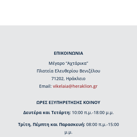
μ
η
τ
ι
κ
έ
ς
δ
ι
ΕΠΙΚΟΙΝΩΝΙΑ
α
Μέγαρο “Αχτάρικα”
κ
ρ
Πλατεία Ελευθερίου Βενιζέλου
ί
71202, Ηράκλειο
σ
Εmail:
vikelaia@heraklion.gr
ε
ι
ς
ΩΡΕΣ ΕΞΥΠΗΡΕΤΗΣΗΣ ΚΟΙΝΟΥ
Δευτέρα και Τετάρτη:
10:00 π.μ.-18:00 μ.μ.
Κ
τ
Τρίτη, Πέμπτη και Παρασκευή:
08:00 π.μ.-15:00
ί
ρ
μ.μ.