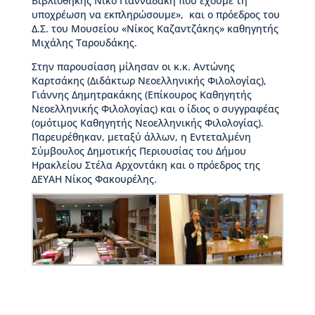
Βιβλιοθήκης Νίκο Γιανναδάκη που έχουμε τη
ι
υποχρέωση να εκπληρώσουμε», και ο πρόεδρος του
ο
Δ.Σ. του Μουσείου «Νίκος Καζαντζάκης» καθηγητής
Β
Μιχάλης Ταρουδάκης.
ι
κ
Στην παρουσίαση μίλησαν οι κ.κ. Αντώνης
ε
Καρτσάκης (Διδάκτωρ Νεοελληνικής Φιλολογίας),
λ
Γιάννης Δημητρακάκης (Επίκουρος Καθηγητής
α
Νεοελληνικής Φιλολογίας) και ο ίδιος ο συγγραφέας
ί
(ομότιμος Καθηγητής Νεοελληνικής Φιλολογίας).
α
Παρευρέθηκαν, μεταξύ άλλων, η Εντεταλμένη
ς
Σύμβουλος Δημοτικής Περιουσίας του Δήμου
Ηρακλείου Στέλα Αρχοντάκη και ο πρόεδρος της
Δ
ΔΕΥΑΗ Νίκος Φακουρέλης.
ι
ο
ι
κ
η
τ
ι
κ
ή
ο