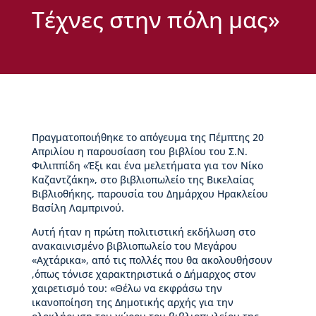
ς
Τέχνες στην πόλη μας»
Β
ι
κ
έ
λ
α
ς
Πραγματοποιήθηκε το απόγευμα της Πέμπτης 20
Ι
Απριλίου η παρουσίαση του βιβλίου του Σ.Ν.
σ
Φιλιππίδη «Έξι και ένα μελετήματα για τον Νίκο
τ
Καζαντζάκη», στο βιβλιοπωλείο της Βικελαίας
ο
Βιβλιοθήκης, παρουσία του Δημάρχου Ηρακλείου
ρ
Βασίλη Λαμπρινού.
ί
α
Αυτή ήταν η πρώτη πολιτιστική εκδήλωση στο
Β
ανακαινισμένο βιβλιοπωλείο του Μεγάρου
Δ
«Αχτάρικα», από τις πολλές που θα ακολουθήσουν
Β
,όπως τόνισε χαρακτηριστικά ο Δήμαρχος στον
–
χαιρετισμό του: «Θέλω να εκφράσω την
Τ
ικανοποίηση της Δημοτικής αρχής για την
ι