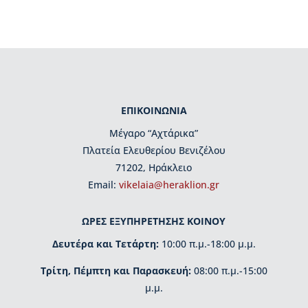
ρ
γ
ά
ν
ω
σ
η
ΕΠΙΚΟΙΝΩΝΙΑ
Β
Μέγαρο “Αχτάρικα”
ι
Πλατεία Ελευθερίου Βενιζέλου
β
λ
71202, Ηράκλειο
ι
Εmail:
vikelaia@heraklion.gr
ο
π
ω
ΩΡΕΣ ΕΞΥΠΗΡΕΤΗΣΗΣ ΚΟΙΝΟΥ
λ
Δευτέρα και Τετάρτη:
10:00 π.μ.-18:00 μ.μ.
ε
ί
Τρίτη, Πέμπτη και Παρασκευή:
08:00 π.μ.-15:00
ο
μ.μ.
Β
ι