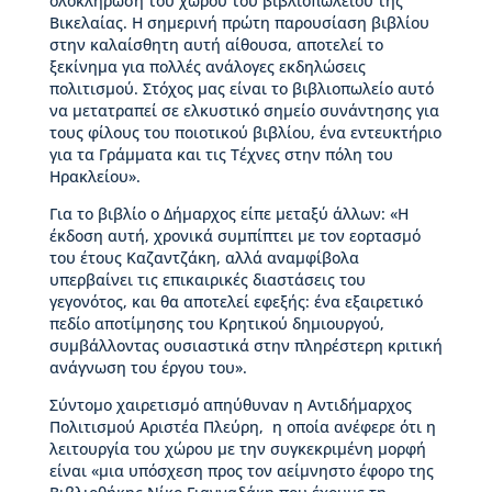
ολοκλήρωση του χώρου του βιβλιοπωλείου της
μ
Βικελαίας. Η σημερινή πρώτη παρουσίαση βιβλίου
η
στην καλαίσθητη αυτή αίθουσα, αποτελεί το
τ
ξεκίνημα για πολλές ανάλογες εκδηλώσεις
ι
πολιτισμού. Στόχος μας είναι το βιβλιοπωλείο αυτό
κ
να μετατραπεί σε ελκυστικό σημείο συνάντησης για
έ
τους φίλους του ποιοτικού βιβλίου, ένα εντευκτήριο
ς
για τα Γράμματα και τις Τέχνες στην πόλη του
δ
Ηρακλείου».
ι
α
Για το βιβλίο ο Δήμαρχος είπε μεταξύ άλλων: «Η
κ
έκδοση αυτή, χρονικά συμπίπτει με τον εορτασμό
ρ
του έτους Καζαντζάκη, αλλά αναμφίβολα
ί
υπερβαίνει τις επικαιρικές διαστάσεις του
σ
γεγονότος, και θα αποτελεί εφεξής: ένα εξαιρετικό
ε
πεδίο αποτίμησης του Κρητικού δημιουργού,
ι
συμβάλλοντας ουσιαστικά στην πληρέστερη κριτική
ς
ανάγνωση του έργου του».
Σύντομο χαιρετισμό απηύθυναν η Αντιδήμαρχος
Κ
Πολιτισμού Αριστέα Πλεύρη, η οποία ανέφερε ότι η
τ
λειτουργία του χώρου με την συγκεκριμένη μορφή
ί
είναι «μια υπόσχεση προς τον αείμνηστο έφορο της
ρ