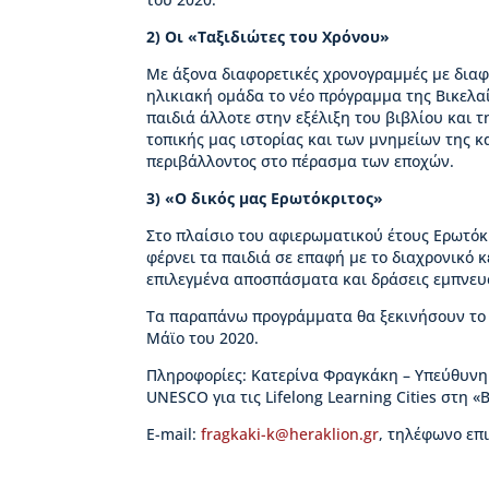
Β
ι
2)
Οι «Ταξιδιώτες του Χρόνου»
κ
έ
Με άξονα διαφορετικές χρονογραμμές με δια
λ
ηλικιακή ομάδα το νέο πρόγραμμα της Βικελαί
α
παιδιά άλλοτε στην εξέλιξη του βιβλίου και 
ς
τοπικής μας ιστορίας και των μνημείων της κ
περιβάλλοντος στο πέρασμα των εποχών.
Ι
3)
«Ο δικός μας Ερωτόκριτος»
σ
τ
Στο πλαίσιο του αφιερωματικού έτους Ερωτόκ
ο
φέρνει τα παιδιά σε επαφή με το διαχρονικό 
ρ
επιλεγμένα αποσπάσματα και δράσεις εμπνευ
ί
α
Τα παραπάνω προγράμματα θα ξεκινήσουν το 
Β
Μάϊο του 2020.
Δ
Πληροφορίες: Κατερίνα Φραγκάκη – Υπεύθυν
Β
UNESCO για τις Lifelong Learning Cities στη «Β
–
Τ
E-mail:
fragkaki-k@heraklion.gr
, τηλέφωνο επ
ι
μ
η