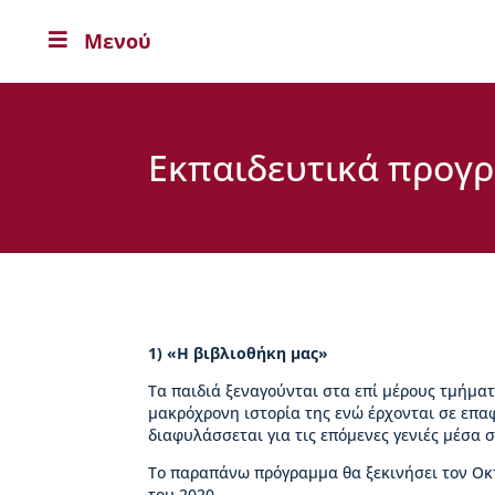
Μενού

Η
Β
Ι
Κ
Ε
Εκπαιδευτικά προγρ
Λ
Α
Ι
Α
Ο
Δ
η
μ
1)
«Η βιβλιοθήκη μας»
ή
τ
Τα παιδιά ξεναγούνται στα επί μέρους τμήματ
ρ
μακρόχρονη ιστορία της ενώ έρχονται σε επα
ι
διαφυλάσσεται για τις επόμενες γενιές μέσα 
ο
Το παραπάνω πρόγραμμα θα ξεκινήσει τον Οκ
ς
του 2020.