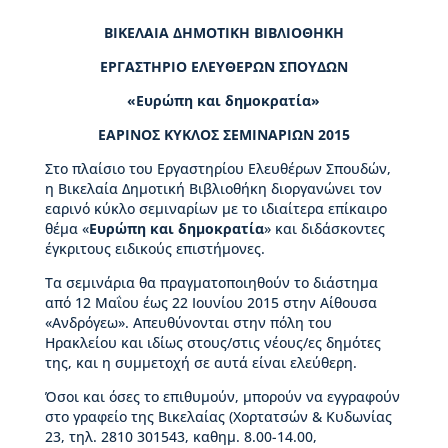
ς
ΒΙΚΕΛΑΙΑ ΔΗΜΟΤΙΚΗ ΒΙΒΛΙΟΘΗΚΗ
Β
ι
ΕΡΓΑΣΤΗΡΙO ΕΛΕΥΘΕΡΩΝ ΣΠΟΥΔΩΝ
κ
έ
«Ευρώπη και δημοκρατία»
λ
α
ΕΑΡΙΝΟΣ ΚΥΚΛΟΣ ΣΕΜΙΝΑΡΙΩΝ 2015
ς
Στο πλαίσιο του Εργαστηρίου Ελευθέρων Σπουδών,
η Βικελαία Δημοτική Βιβλιοθήκη διοργανώνει τον
Ι
εαρινό κύκλο σεμιναρίων με το ιδιαίτερα επίκαιρο
σ
θέμα «
Ευρώπη και δημοκρατία
» και διδάσκοντες
τ
έγκριτους ειδικούς επιστήμονες.
ο
ρ
Τα σεμινάρια θα πραγματοποιηθούν το διάστημα
ί
από 12 Μαΐου έως 22 Ιουνίου 2015 στην Αίθουσα
α
«Ανδρόγεω». Απευθύνονται στην πόλη του
Β
Ηρακλείου και ιδίως στους/στις νέους/ες δημότες
Δ
της, και η συμμετοχή σε αυτά είναι ελεύθερη.
Β
Όσοι και όσες το επιθυμούν, μπορούν να εγγραφούν
–
στο γραφείο της Βικελαίας (Χορτατσών & Κυδωνίας
Τ
23, τηλ. 2810 301543, καθημ. 8.00-14.00,
ι