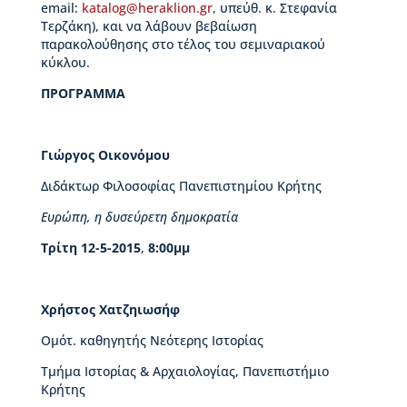
email:
μ
katalog@heraklion.gr
, υπεύθ. κ. Στεφανία
Τερζάκη), και να λάβουν βεβαίωση
η
παρακολούθησης στο τέλος του σεμιναριακού
τ
κύκλου.
ι
κ
ΠΡΟΓΡΑΜΜΑ
έ
ς
δ
ι
Γιώργος Οικονόμου
α
Διδάκτωρ Φιλοσοφίας Πανεπιστημίου Κρήτης
κ
ρ
Ευρώπη, η δυσεύρετη δημοκρατία
ί
σ
Τρίτη 12-5-2015
,
8:00μμ
ε
ι
ς
Χρήστος Χατζηιωσήφ
Κ
Ομότ. καθηγητής Νεότερης Ιστορίας
τ
Τμήμα Ιστορίας & Αρχαιολογίας, Πανεπιστήμιο
ί
Κρήτης
ρ