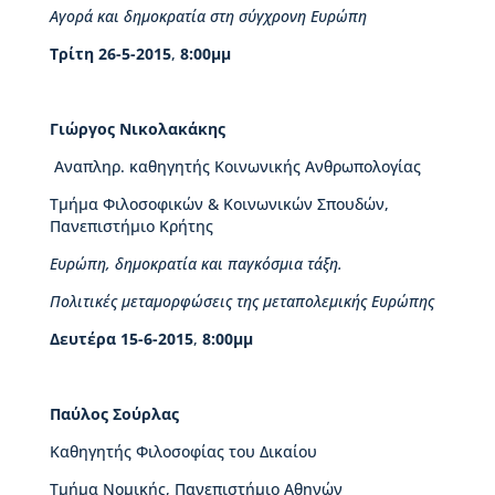
ι
Αγορά και δημοκρατία στη σύγχρονη Ευρώπη
ο
Β
Τρίτη 26-5-2015
,
8:00μμ
ι
κ
ε
Γιώργος Νικολακάκης
λ
α
Αναπληρ. καθηγητής Κοινωνικής Ανθρωπολογίας
ί
α
Τμήμα Φιλοσοφικών & Κοινωνικών Σπουδών,
ς
Πανεπιστήμιο Κρήτης
Ευρώπη, δημοκρατία και παγκόσμια τάξη.
Δ
ι
Πολιτικές μεταμορφώσεις της μεταπολεμικής Ευρώπης
ο
ι
Δευτέρα 15-6-2015
,
8:00μμ
κ
η
τ
Παύλος Σούρλας
ι
κ
Καθηγητής Φιλοσοφίας του Δικαίου
ή
Τμήμα Νομικής, Πανεπιστήμιο Αθηνών
ο