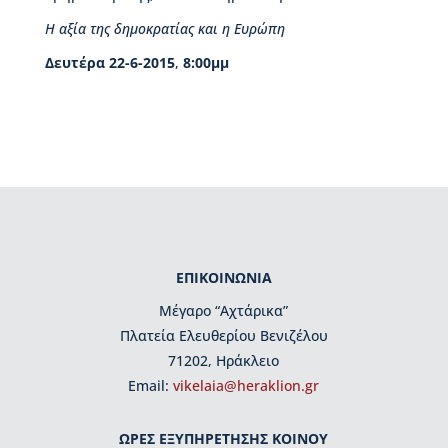
ρ
Η αξία της δημοκρατίας και η Ευρώπη
γ
ά
Δευτέρα 22-6-2015
,
8:00μμ
ν
ω
σ
η
Β
ι
β
λ
ι
ΕΠΙΚΟΙΝΩΝΙΑ
ο
π
Μέγαρο “Αχτάρικα”
ω
Πλατεία Ελευθερίου Βενιζέλου
λ
ε
71202, Ηράκλειο
ί
Εmail:
vikelaia@heraklion.gr
ο
Β
ι
ΩΡΕΣ ΕΞΥΠΗΡΕΤΗΣΗΣ ΚΟΙΝΟΥ