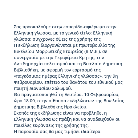
ς
Β
ι
κ
Σας προσκαλούμε στην εσπερίδα-αφιέρωμα στην
έ
Ελληνική γλώσσα, με το γενικό τίτλο: Ελληνική
λ
γλώσσα: σύγχρονες όψεις της χρήσης της
α
Η εκδήλωση διοργανώνεται με πρωτοβουλία της
ς
Βικελείου Μορφωτικής Εταιρείας (Β.Μ.Ε.), σε
συνεργασία με την Περιφέρεια Κρήτης, την
Ι
Αντιδημαρχία πολιτισμού και τη Βικελαία Δημοτική
σ
Βιβλιοθήκη, με αφορμή τον εορτασμό της
τ
«παγκόσμιας ημέρας Ελληνικής γλώσσας», την 9η
ο
Φεβρουαρίου, επέτειο του θανάτου του εθνικού μας
ρ
ποιητή Διονυσίου Σολωμού.
ί
Θα πραγματοποιηθεί τη Δευτέρα, 10 Φεβρουαρίου,
α
ώρα 18.00, στην αίθουσα εκδηλώσεων της Βικελαίας
Β
Δημοτικής Βιβλιοθήκης Ηρακλείου.
Δ
Σκοπός της εκδήλωσης είναι να προβληθεί η
Β
Ελληνική γλώσσα ως πράξη και να αναδειχθούν οι
–
ποικίλες εκφάνσεις της χρήσης της.
Τ
Η παρουσία σας θα μας τιμήσει ιδιαίτερα.
ι