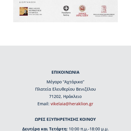
ι
ο
Β
ι
κ
ε
λ
α
ί
α
ς
Δ
ΕΠΙΚΟΙΝΩΝΙΑ
ι
Μέγαρο “Αχτάρικα”
ο
Πλατεία Ελευθερίου Βενιζέλου
ι
κ
71202, Ηράκλειο
η
Εmail:
vikelaia@heraklion.gr
τ
ι
κ
ΩΡΕΣ ΕΞΥΠΗΡΕΤΗΣΗΣ ΚΟΙΝΟΥ
ή
Δευτέρα και Τετάρτη:
10:00 π.μ.-18:00 μ.μ.
ο