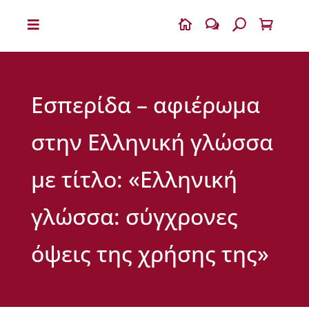


w
U

Η
Β
Ι
Εσπερίδα – αφιέρωμα
Κ
Ε
Λ
στην Ελληνική γλώσσα
Α
Ι
Α
με τίτλο: «Ελληνική
Ο
γλώσσα: σύγχρονες
Δ
η
μ
όψεις της χρήσης της»
ή
τ
ρ
ι
ο