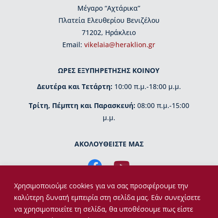
ι
Μέγαρο “Αχτάρικα”
ο
Πλατεία Ελευθερίου Βενιζέλου
Β
ι
71202, Ηράκλειο
κ
Εmail:
vikelaia@heraklion.gr
ε
λ
α
ΩΡΕΣ ΕΞΥΠΗΡΕΤΗΣΗΣ ΚΟΙΝΟΥ
ί
Δευτέρα και Τετάρτη:
10:00 π.μ.-18:00 μ.μ.
α
ς
Τρίτη, Πέμπτη και Παρασκευή:
08:00 π.μ.-15:00
μ.μ.
Δ
ι
ο
ΑΚΟΛΟΥΘΕΙΣΤΕ ΜΑΣ
ι
κ
η
τ
Χρησιμοποιούμε cookies για να σας προσφέρουμε την
ι
κ
καλύτερη δυνατή εμπειρία στη σελίδα μας. Εάν συνεχίσετε
ή
να χρησιμοποιείτε τη σελίδα, θα υποθέσουμε πως είστε
ο