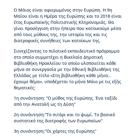
ς
Ο Μάιος είναι αφιερωμένος στην Ευρώπη. Η 9η
Β
Μαΐου είναι η Ημέρα της Ευρώπης και το 2018 είναι
ι
έτος Ευρωπαϊκής Πολιτιστικής Κληρονομιάς. Θα
κ
γίνει προσέγγιση στην ήπειρο που κατοικούμε μέσα
έ
από τους μύθους της, την ιστορία της και τις
λ
διατροφικές συνήθειες των κατοίκων της.
α
ς
Συνεχίζοντας το πιλοτικό εκπαιδευτικό πρόγραμμα
στο οποίο συμμετέχει η Βικελαία Δημοτική
Ι
Βιβλιοθήκη Ηρακλείου το οποίο υλοποιείται κάθε
σ
μήνα σε συνεργασία με την Εθνική Βιβλιοθήκη της
τ
Ελλάδας με τίτλο «Στη βιβλιοθήκη κάθε μήνα…
ο
έχουμε θέμα», υποδέχεται το μήνα Μάιο με τις εξής
ρ
θεματικές:
ί
α
1η συνάντηση: “Ο μύθος της Ευρώπης. Ένα ταξίδι
Β
από την Ανατολή ως τη Δύση”
Δ
2η συνάντηση:”Το σιτάρι και το ψωμί. Το βασικό
Β
συστατικό της διατροφής των Ευρωπαίων”
–
Τ
3η συνάντηση:”Οι χάρτες της Ευρώπης”
ι