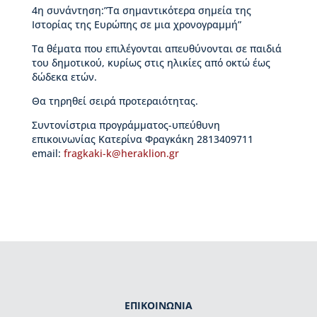
μ
4η συνάντηση:”Τα σημαντικότερα σημεία της
η
Ιστορίας της Ευρώπης σε μια χρονογραμμή”
τ
Τα θέματα που επιλέγονται απευθύνονται σε παιδιά
ι
του δημοτικού, κυρίως στις ηλικίες από οκτώ έως
κ
δώδεκα ετών.
έ
ς
Θα τηρηθεί σειρά προτεραιότητας.
δ
ι
Συντονίστρια προγράμματος-υπεύθυνη
α
επικοινωνίας Κατερίνα Φραγκάκη 2813409711
κ
email:
fragkaki-k@heraklion.gr
ρ
ί
σ
ε
ι
ς
Κ
τ
ί
ρ
ΕΠΙΚΟΙΝΩΝΙΑ