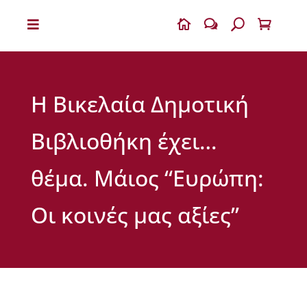


w
U

Η
Β
Ι
Η Βικελαία Δημοτική
Κ
Ε
Λ
Βιβλιοθήκη έχει…
Α
Ι
Α
θέμα. Μάιος “Ευρώπη:
Ο
Οι κοινές μας αξίες”
Δ
η
μ
ή
τ
ρ
ι
ο