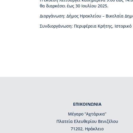
Β
θα διαρκέσει έως 30 Ιουλίου 2025.
ι
κ
Διοργάνωση: Δήμος Ηρακλείου – Βικελαία Δημ
έ
λ
Συνδιοργάνωση: Περιφέρεια Κρήτης, Ιστορικό
α
ς
Ι
σ
τ
ο
ρ
ί
α
Β
Δ
Β
ΕΠΙΚΟΙΝΩΝΙΑ
–
Μέγαρο “Αχτάρικα”
Τ
ι
Πλατεία Ελευθερίου Βενιζέλου
μ
71202, Ηράκλειο
η