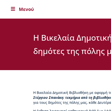
Μενού

Η
Β
Ι
Κ
Ε
Η Βικελαία Δημοτική
Λ
Α
δημότες της πόλης 
Ι
Α
Ο
Δ
η
μ
ή
τ
ρ
Η Βικελαία Δημοτική Βιβλιοθήκη με αφορμή τ
ι
Στέργιου Σπανάκη: τεκμήρια από τη βιβλιοθήκη
ο
για τους δημότες της πόλης μας, κάθε Δευτέρα 
ς
Η έκθεση λειτουργεί καθημερινά 9:00 έως 14: