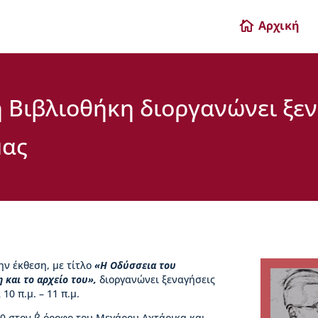
Αρχική

 Βιβλιοθήκη διοργανώνει ξεν
μας
ην έκθεση, με τίτλο
«Η Οδύσσεια του
 και το αρχείο του»,
διοργανώνει ξεναγήσεις
10 π.μ. – 11 π.μ.
00 στον β΄ όροφο του Μεγάρου Αχτάρικα και