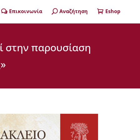
Επικοινωνία
Αναζήτηση
Eshop
w
U

εί στην παρουσίαση
ς»