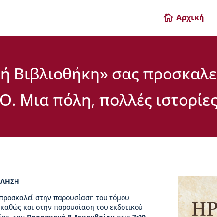
Αρχική

κή Βιβλιοθήκη» σας προσκαλ
Ο. Μια πόλη, πολλές ιστορίε
ΚΛΗΣΗ
 προσκαλεί στην παρουσίαση του τόμου
 καθώς και στην παρουσίαση του εκδοτικού
δας, την
Παρασκευή 8 Δεκεμβρίου
στις
7:00