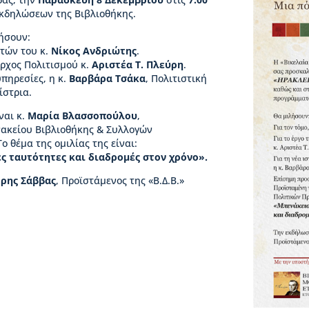
κδηλώσεων της Βιβλιοθήκης.
ήσουν:
ητών του κ.
Νίκος Ανδριώτης
.
αρχος Πολιτισμού κ.
Αριστέα Τ. Πλεύρη
.
υπηρεσίες, η κ.
Βαρβάρα Τσάκα
, Πολιτιστική
ίστρια.
ναι κ.
Μαρία Βλασσοπούλου
,
ακείου Βιβλιοθήκης & Συλλογών
 θέμα της ομιλίας της είναι:
ς ταυτότητες και διαδρομές στον χρόνο».
ρης Σάββας
, Προϊστάμενος της «Β.Δ.Β.»