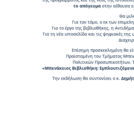
Β
το απόγευμα
στην αίθουσα ε
ι
κ
Θα μιλ
έ
Για τον τόμο, ο εκ των επιμελ
λ
Για το έργο της βιβλιοθήκης, η Αντιδήμ
α
Για τη νέα ιστοσελίδα και τις ψηφιακές της 
ς
Διαχειρ
Ι
Επίσημη προσκεκλημένη θα εί
σ
Προϊσταμένη του Τμήματος Μπεν
τ
Πολιτικών Προσωπικοτήτων. Το
ο
«Μπενάκειος Βιβλιοθήκη: Εμπλουτιζόμενε
ρ
Την εκδήλωση θα συντονίσει ο κ.
Δημήτ
ί
α
Β
Δ
Β
–
Τ
ι
μ
η