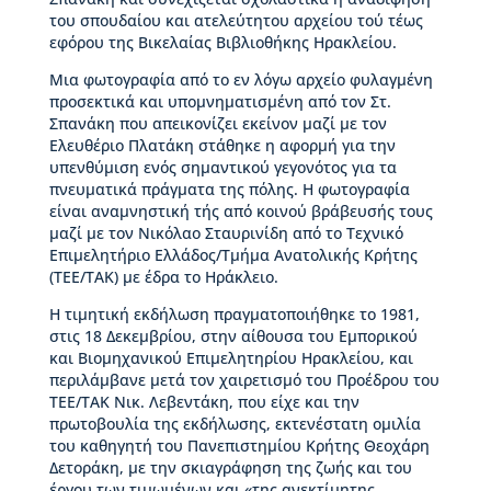
ς
του σπουδαίου και ατελεύτητου αρχείου τού τέως
Β
εφόρου της Βικελαίας Βιβλιοθήκης Ηρακλείου.
ι
Μια φωτογραφία από το εν λόγω αρχείο φυλαγμένη
κ
προσεκτικά και υπομνηματισμένη από τον Στ.
έ
Σπανάκη που απεικονίζει εκείνον μαζί με τον
λ
Ελευθέριο Πλατάκη στάθηκε η αφορμή για την
α
υπενθύμιση ενός σημαντικού γεγονότος για τα
ς
πνευματικά πράγματα της πόλης. Η φωτογραφία
είναι αναμνηστική τής από κοινού βράβευσής τους
Ι
μαζί με τον Νικόλαο Σταυρινίδη από το Τεχνικό
σ
Επιμελητήριο Ελλάδος/Τμήμα Ανατολικής Κρήτης
τ
(ΤΕΕ/ΤΑΚ) με έδρα το Ηράκλειο.
ο
ρ
Η τιμητική εκδήλωση πραγματοποιήθηκε το 1981,
ί
στις 18 Δεκεμβρίου, στην αίθουσα του Εμπορικού
α
και Βιομηχανικού Επιμελητηρίου Ηρακλείου, και
Β
περιλάμβανε μετά τον χαιρετισμό του Προέδρου του
Δ
ΤΕΕ/ΤΑΚ Νικ. Λεβεντάκη, που είχε και την
Β
πρωτοβουλία της εκδήλωσης, εκτενέστατη ομιλία
–
του καθηγητή του Πανεπιστημίου Κρήτης Θεοχάρη
Τ
Δετοράκη, με την σκιαγράφηση της ζωής και του
ι
έργου των τιμωμένων και «της ανεκτίμητης