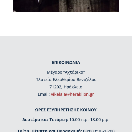
ρ
γ
ά
ν
ω
σ
η
Β
ι
ΕΠΙΚΟΙΝΩΝΙΑ
β
λ
Μέγαρο “Αχτάρικα”
ι
Πλατεία Ελευθερίου Βενιζέλου
ο
71202, Ηράκλειο
π
ω
Εmail:
vikelaia@heraklion.gr
λ
ε
ΩΡΕΣ ΕΞΥΠΗΡΕΤΗΣΗΣ ΚΟΙΝΟΥ
ί
ο
Δευτέρα και Τετάρτη:
10:00 π.μ.-18:00 μ.μ.
Β
ι
Τρίτη, Πέμπτη και Παρασκευή:
08:00 π.μ.-15:00