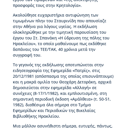
μ
προσφοράς τους στην Κρητολογία».
η
τ
Ακολούθησε ευχαριστήρια αντιφώνηση των
ι
τιμωμένων πλην του Σταυρινίδη που απουσίαζε
κ
στην Αθήνα για λόγους υγείας. Η εκδήλωση
έ
ολοκληρώθηκε με την τιμητική παρουσίαση του
ς
έργου του Στ. Σπανάκη «Η ύδρευση της πόλης του
δ
Ηρακλείου», το οποίο μαθαίνουμε πως εκδόθηκε
ι
δαπάναις του ΤΕΕ/ΤΑΚ, 40 χρόνια μετά την
α
συγγραφή του.
κ
Το γεγονός της εκδήλωσης αποτυπώνεται στην
ρ
ειδησεογραφία της Εφημερίδα «Πατρίς», στις
ί
20/12/1981 (απόσπασμα της οποίας επισυνάπτουμε)
σ
και η μακρά ομιλία του Θεοχάρη Δετοράκη, αρχικά
ε
δημοσιεύεται στην εφημερίδα «Αλλαγή» σε
ι
συνέχειες (8-17/1/1982), και εμπλουτισμένη, στη
ς
σημαντική περιοδική έκδοση «Αμάλθεια» (τ. 50-51,
1982), διαθέσιμα όλα σήμερα στο Τμήμα
Κ
Εφημερίδων και Περιοδικών της Βικελαίας
τ
Βιβλιοθήκης Ηρακλείου.
ί
ρ
Μια μάλλον ασυνήθιστη σήμερα, ευτυχής, πάντως,