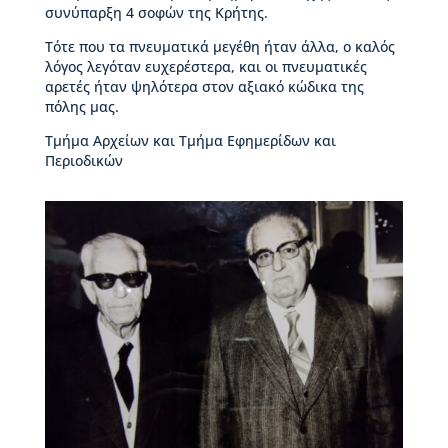
ι
συνύπαρξη 4 σοφών της Κρήτης.
ο
Β
Τότε που τα πνευματικά μεγέθη ήταν άλλα, ο καλός
ι
λόγος λεγόταν ευχερέστερα, και οι πνευματικές
κ
αρετές ήταν ψηλότερα στον αξιακό κώδικα της
ε
πόλης μας.
λ
Τμήμα Αρχείων και Τμήμα Εφημερίδων και
α
Περιοδικών
ί
α
ς
Δ
ι
ο
ι
κ
η
τ
ι
κ
ή
ο