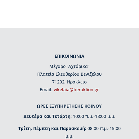
ρ
γ
ά
ν
ω
σ
η
Β
ΕΠΙΚΟΙΝΩΝΙΑ
ι
Μέγαρο “Αχτάρικα”
β
λ
Πλατεία Ελευθερίου Βενιζέλου
ι
71202, Ηράκλειο
ο
Εmail:
vikelaia@heraklion.gr
π
ω
λ
ΩΡΕΣ ΕΞΥΠΗΡΕΤΗΣΗΣ ΚΟΙΝΟΥ
ε
Δευτέρα και Τετάρτη:
10:00 π.μ.-18:00 μ.μ.
ί
ο
Τρίτη, Πέμπτη και Παρασκευή:
08:00 π.μ.-15:00
Β
ι
μ.μ.