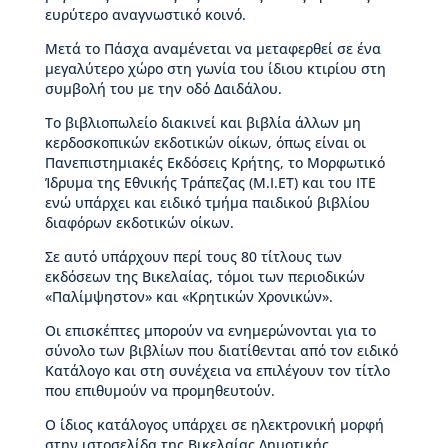
μ
ευρύτερο αναγνωστικό κοινό.
η
Μετά το Πάσχα αναμένεται να μεταφερθεί σε ένα
τ
μεγαλύτερο χώρο στη γωνία του ίδιου κτιρίου στη
ι
συμβολή του με την οδό Δαιδάλου.
κ
έ
Το βιβλιοπωλείο διακινεί και βιβλία άλλων μη
ς
κερδοσκοπικών εκδοτικών οίκων, όπως είναι οι
δ
Πανεπιστημιακές Εκδόσεις Κρήτης, το Μορφωτικό
ι
Ίδρυμα της Εθνικής Τράπεζας (Μ.Ι.ΕΤ) και του ΙΤΕ
α
ενώ υπάρχει και ειδικό τμήμα παιδικού βιβλίου
κ
διαφόρων εκδοτικών οίκων.
ρ
ί
Σε αυτό υπάρχουν περί τους 80 τίτλους των
σ
εκδόσεων της Βικελαίας, τόμοι των περιοδικών
ε
«Παλίμψηστον» και «Κρητικών Χρονικών».
ι
ς
Οι επισκέπτες μπορούν να ενημερώνονται για το
σύνολο των βιβλίων που διατίθενται από τον ειδικό
Κατάλογο και στη συνέχεια να επιλέγουν τον τίτλο
Κ
που επιθυμούν να προμηθευτούν.
τ
ί
Ο ίδιος κατάλογος υπάρχει σε ηλεκτρονική μορφή
ρ
στην ιστοσελίδα της Βικελαίας Δημοτικής