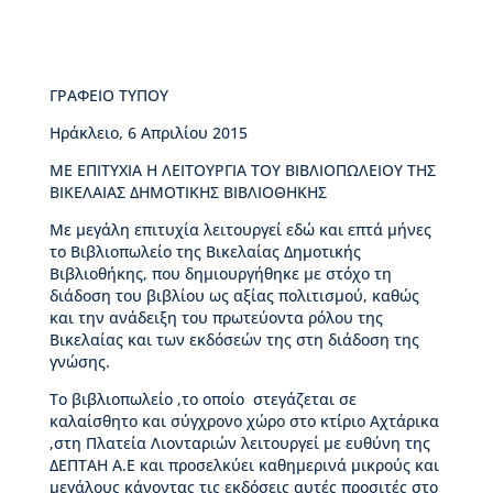
ς
Β
ι
κ
ΓΡΑΦΕΙΟ ΤΥΠΟΥ
έ
λ
Ηράκλειο, 6 Απριλίου 2015
α
ΜΕ ΕΠΙΤΥΧΙΑ Η ΛΕΙΤΟΥΡΓΙΑ ΤΟΥ ΒΙΒΛΙΟΠΩΛΕΙΟΥ ΤΗΣ
ς
ΒΙΚΕΛΑΙΑΣ ΔΗΜΟΤΙΚΗΣ ΒΙΒΛΙΟΘΗΚΗΣ
Ι
Με μεγάλη επιτυχία λειτουργεί εδώ και επτά μήνες
σ
το Βιβλιοπωλείο της Βικελαίας Δημοτικής
τ
Βιβλιοθήκης, που δημιουργήθηκε με στόχο τη
ο
διάδοση του βιβλίου ως αξίας πολιτισμού, καθώς
ρ
και την ανάδειξη του πρωτεύοντα ρόλου της
ί
Βικελαίας και των εκδόσεών της στη διάδοση της
α
γνώσης.
Β
Δ
Το βιβλιοπωλείο ,το οποίο στεγάζεται σε
Β
καλαίσθητο και σύγχρονο χώρο στο κτίριο Αχτάρικα
–
,στη Πλατεία Λιονταριών λειτουργεί με ευθύνη της
Τ
ΔΕΠΤΑΗ Α.Ε και προσελκύει καθημερινά μικρούς και
ι
μεγάλους κάνοντας τις εκδόσεις αυτές προσιτές στο