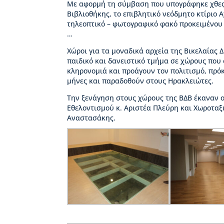
Β
Με αφορμή τη σύμβαση που υπογράφηκε χθες 
ι
Βιβλιοθήκης, το επιβλητικό νεόδμητο κτίριο 
κ
τηλεοπτικό – φωτογραφικό φακό προκειμένου 
έ
…
λ
Χώροι για τα μοναδικά αρχεία της Βικελαίας 
α
παιδικό και δανειστικό τμήμα σε χώρους που
ς
κληρονομιά και προάγουν τον πολιτισμό, πρό
μήνες και παραδοθούν στους Ηρακλειώτες.
Ι
σ
Την ξενάγηση στους χώρους της ΒΔΒ έκαναν ο
τ
Εθελοντισμού κ. Αριστέα Πλεύρη και Χωροταξ
ο
Αναστασάκης.
ρ
ί
α
Β
Δ
Β
–
Τ
ι
μ
η