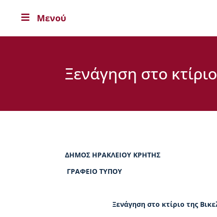
Μενού

Η
Β
Ι
Κ
Ε
Ξενάγηση στο κτίριο
Λ
Α
Ι
Α
Ο
Δ
η
μ
ΔΗΜΟΣ ΗΡΑΚΛΕΙΟΥ ΚΡΗΤΗΣ
ή
τ
ΓΡΑΦΕΙΟ ΤΥΠΟΥ
ρ
ι
ο
Ξενάγηση στο κτίριο της Βικ
ς