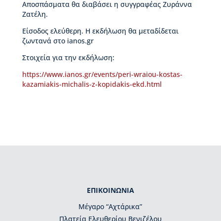
Αποσπάσματα θα διαβάσει η συγγραφέας Ζυράννα
μ
Ζατέλη.
η
τ
Είσοδος ελεύθερη. Η εκδήλωση θα μεταδίδεται
ι
ζωντανά στο ianos.gr
κ
έ
Στοιχεία για την εκδήλωση:
ς
δ
https://www.ianos.gr/events/peri-wraiou-kostas-
ι
kazamiakis-michalis-z-kopidakis-ekd.html
α
κ
ρ
ί
σ
ε
ι
ς
Κ
ΕΠΙΚΟΙΝΩΝΙΑ
τ
ί
Μέγαρο “Αχτάρικα”
ρ
Πλατεία Ελευθερίου Βενιζέλου