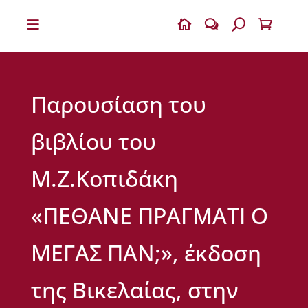


w
U

Η
Β
Ι
Παρουσίαση του
Κ
Ε
Λ
βιβλίου του
Α
Ι
Α
Μ.Ζ.Κοπιδάκη
Ο
«ΠΕΘΑΝΕ ΠΡΑΓΜΑΤΙ Ο
Δ
η
μ
ΜΕΓΑΣ ΠΑΝ;», έκδοση
ή
τ
ρ
της Βικελαίας, στην
ι
ο