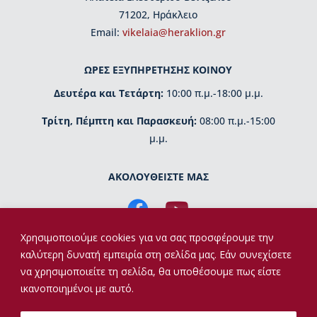
ι
71202, Ηράκλειο
ο
Β
Εmail:
vikelaia@heraklion.gr
ι
κ
ΩΡΕΣ ΕΞΥΠΗΡΕΤΗΣΗΣ ΚΟΙΝΟΥ
ε
λ
Δευτέρα και Τετάρτη:
10:00 π.μ.-18:00 μ.μ.
α
ί
Τρίτη, Πέμπτη και Παρασκευή:
08:00 π.μ.-15:00
α
μ.μ.
ς
Δ
ΑΚΟΛΟΥΘΕΙΣΤΕ ΜΑΣ
ι
ο
ι
κ
Χρησιμοποιούμε cookies για να σας προσφέρουμε την
η
καλύτερη δυνατή εμπειρία στη σελίδα μας. Εάν συνεχίσετε
τ
να χρησιμοποιείτε τη σελίδα, θα υποθέσουμε πως είστε
ι
κ
ικανοποιημένοι με αυτό.
ή
Copyright © 2026 | Βικελαία Βιβλιοθήκη | Υλοποίηση
ο