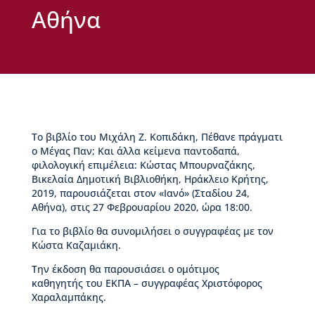
ς
Αθήνα
Β
ι
κ
έ
λ
α
ς
Το βιβλίο του Μιχάλη Ζ. Κοπιδάκη, Πέθανε πράγματι
Ι
ο Μέγας Παν; Και άλλα κείμενα παντοδαπά,
σ
φιλολογική επιμέλεια: Κώστας Μπουρναζάκης,
τ
Βικελαία Δημοτική Βιβλιοθήκη, Ηράκλειο Κρήτης,
ο
2019, παρουσιάζεται στον «Ιανό» (Σταδίου 24,
ρ
Αθήνα), στις 27 Φεβρουαρίου 2020, ώρα 18:00.
ί
α
Για το βιβλίο θα συνομιλήσει ο συγγραφέας με τον
Β
Κώστα Καζαμιάκη.
Δ
Β
Την έκδοση θα παρουσιάσει ο ομότιμος
–
καθηγητής του ΕΚΠΑ – συγγραφέας Χριστόφορος
Τ
Χαραλαμπάκης.
ι