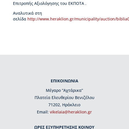
ι
Επιτροπής Αξιολόγησης του ΕΚΠΟΤΑ .
ο
Β
Αναλυτικά στη
ι
σελίδα
http://www.heraklion.gr/municipality/auction/bibli
κ
ε
λ
α
ί
α
ς
Δ
ι
ΕΠΙΚΟΙΝΩΝΙΑ
ο
ι
Μέγαρο “Αχτάρικα”
κ
Πλατεία Ελευθερίου Βενιζέλου
η
71202, Ηράκλειο
τ
ι
Εmail:
vikelaia@heraklion.gr
κ
ή
ΩΡΕΣ ΕΞΥΠΗΡΕΤΗΣΗΣ ΚΟΙΝΟΥ
ο