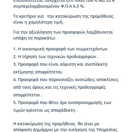
επισυνάπτεται, ανέρχεται στο ποσό των 4.982,52 €
μ
συμπεριλαμβανομένου Φ.Π.Α 6,5 %.
η
τ
Το κριτήριο για την κατακύρωση της προμήθειας
ι
είναι η χαμηλότερη τιμή.
κ
Για την αξιολόγηση των προσφορών λαμβάνονται
έ
υπόψη τα παρακάτω:
ς
δ
Η οικονομική προσφορά των συμμετεχόντων
ι
α
Η τήρηση των τεχνικών προδιαγραφών .
κ
Προσφορά που είναι αόριστη και ανεπίδεκτη
ρ
εκτίμησης απορρίπτεται.
ί
σ
Προσφορά που παρουσιάζει ουσιώδεις αποκλίσεις
ε
από τους όρους και τις τεχνικές προδιαγραφές
ι
απορρίπτεται .
ς
Προσφορά που θέτει όρο αναπροσαρμογής των
Κ
τιμών κρίνεται ως απαράδεκτη .
τ
ί
Η κατακύρωση της προμήθειας θα γίνει με
ρ
απόφαση Δημάρχου με την εισήγηση της Υπηρεσίας