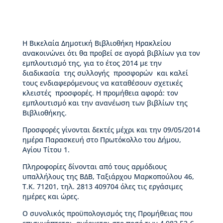
ς
Β
ι
κ
Η Βικελαία Δημοτική Βιβλιοθήκη Ηρακλείου
έ
ανακοινώνει ότι θα προβεί σε αγορά βιβλίων για τον
λ
εμπλουτισμό της, για το έτος 2014 με την
α
διαδικασία της συλλογής προσφορών και καλεί
ς
τους ενδιαφερόμενους να καταθέσουν σχετικές
κλειστές προσφορές. Η προμήθεια αφορά: τον
Ι
εμπλουτισμό και την ανανέωση των βιβλίων της
σ
Βιβλιοθήκης.
τ
ο
Προσφορές γίνονται δεκτές μέχρι και την 09/05/2014
ρ
ημέρα Παρασκευή στο Πρωτόκολλο του Δήμου,
ί
Αγίου Τίτου 1.
α
Πληροφορίες δίνονται από τους αρμόδιους
Β
υπαλλήλους της ΒΔΒ, Ταξιάρχου Μαρκοπούλου 46,
Δ
Τ.Κ. 71201, τηλ. 2813 409704 όλες τις εργάσιμες
Β
ημέρες και ώρες.
–
Τ
Ο συνολικός προϋπολογισμός της Προμήθειας που
ι