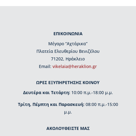
μ
η
τ
ι
κ
έ
ΕΠΙΚΟΙΝΩΝΙΑ
ς
Μέγαρο “Αχτάρικα”
δ
ι
Πλατεία Ελευθερίου Βενιζέλου
α
71202, Ηράκλειο
κ
Εmail:
vikelaia@heraklion.gr
ρ
ί
σ
ΩΡΕΣ ΕΞΥΠΗΡΕΤΗΣΗΣ ΚΟΙΝΟΥ
ε
Δευτέρα και Τετάρτη:
10:00 π.μ.-18:00 μ.μ.
ι
ς
Τρίτη, Πέμπτη και Παρασκευή:
08:00 π.μ.-15:00
μ.μ.
Κ
τ
ί
ΑΚΟΛΟΥΘΕΙΣΤΕ ΜΑΣ
ρ