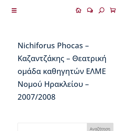


w
U

Η
Β
Ι
Κ
Nichiforus Phocas –
Ε
Λ
Καζαντζάκης – Θεατρική
Α
Ι
ομάδα καθηγητών ΕΛΜΕ
Α
Νομού Ηρακλείου –
Ο
Δ
η
2007/2008
μ
ή
τ
ρ
ι
Αναζήτηση
ο