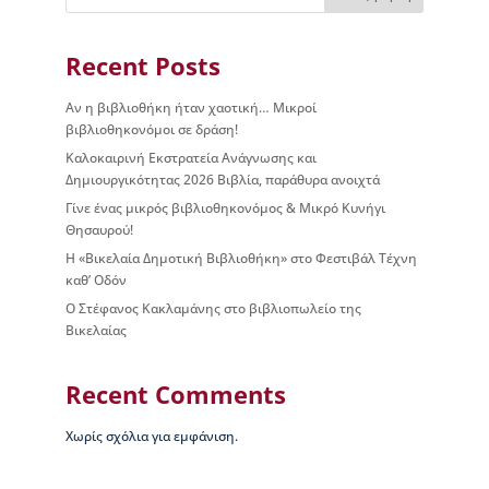
ς
Β
ι
Recent Posts
κ
έ
Αν η βιβλιοθήκη ήταν χαοτική… Μικροί
λ
βιβλιοθηκονόμοι σε δράση!
α
Καλοκαιρινή Εκστρατεία Ανάγνωσης και
ς
Δημιουργικότητας 2026 Βιβλία, παράθυρα ανοιχτά
Γίνε ένας μικρός βιβλιοθηκονόμος & Μικρό Κυνήγι
Ι
Θησαυρού!
σ
τ
Η «Βικελαία Δημοτική Βιβλιοθήκη» στο Φεστιβάλ Τέχνη
ο
καθ’ Οδόν
ρ
Ο Στέφανος Κακλαμάνης στο βιβλιοπωλείο της
ί
Βικελαίας
α
Β
Recent Comments
Δ
Β
–
Χωρίς σχόλια για εμφάνιση.
Τ
ι