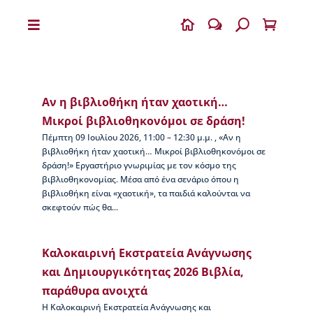


w
U

Η
Β
Ι
Αν η βιβλιοθήκη ήταν χαοτική…
Κ
Ε
Μικροί βιβλιοθηκονόμοι σε δράση!
Λ
Πέμπτη 09 Ιουλίου 2026, 11:00 – 12:30 μ.μ. , «Αν η
Α
βιβλιοθήκη ήταν χαοτική… Μικροί βιβλιοθηκονόμοι σε
Ι
δράση!» Eργαστήριο γνωριμίας με τον κόσμο της
Α
βιβλιοθηκονομίας. Μέσα από ένα σενάριο όπου η
βιβλιοθήκη είναι «χαοτική», τα παιδιά καλούνται να
Ο
σκεφτούν πώς θα...
Δ
η
μ
Καλοκαιρινή Εκστρατεία Ανάγνωσης
ή
τ
και Δημιουργικότητας 2026 Βιβλία,
ρ
παράθυρα ανοιχτά
ι
Η Καλοκαιρινή Εκστρατεία Ανάγνωσης και
ο