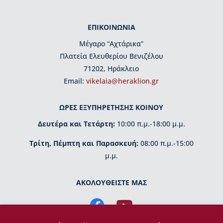
ρ
γ
ΕΠΙΚΟΙΝΩΝΙΑ
ά
ν
Μέγαρο “Αχτάρικα”
ω
Πλατεία Ελευθερίου Βενιζέλου
σ
η
71202, Ηράκλειο
Εmail:
vikelaia@heraklion.gr
Β
ι
ΩΡΕΣ ΕΞΥΠΗΡΕΤΗΣΗΣ ΚΟΙΝΟΥ
β
λ
Δευτέρα και Τετάρτη:
10:00 π.μ.-18:00 μ.μ.
ι
ο
Τρίτη, Πέμπτη και Παρασκευή:
08:00 π.μ.-15:00
π
μ.μ.
ω
λ
ε
ΑΚΟΛΟΥΘΕΙΣΤΕ ΜΑΣ
ί
ο
Β
ι