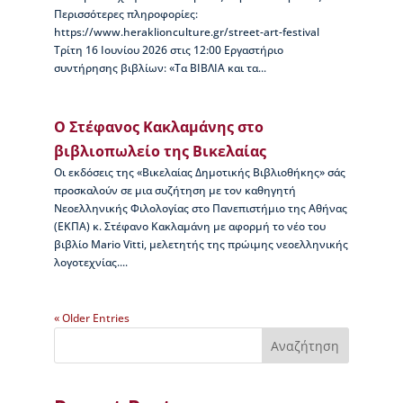
μ
Περισσότερες πληροφορίες:
η
https://www.heraklionculture.gr/street-art-festival
τ
Τρίτη 16 Ιουνίου 2026 στις 12:00 Εργαστήριο
ι
συντήρησης βιβλίων: «Τα ΒΙΒΛΙΑ και τα...
κ
έ
ς
Ο Στέφανος Κακλαμάνης στο
δ
βιβλιοπωλείο της Βικελαίας
ι
α
Οι εκδόσεις της «Βικελαίας Δημοτικής Βιβλιοθήκης» σάς
κ
προσκαλούν σε μια συζήτηση με τον καθηγητή
ρ
Νεοελληνικής Φιλολογίας στο Πανεπιστήμιο της Αθήνας
ί
(ΕΚΠΑ) κ. Στέφανο Κακλαμάνη με αφορμή το νέο του
σ
βιβλίο Mario Vitti, μελετητής της πρώιμης νεοελληνικής
ε
λογοτεχνίας....
ι
ς
« Older Entries
Κ
Αναζήτηση
τ
ί
ρ