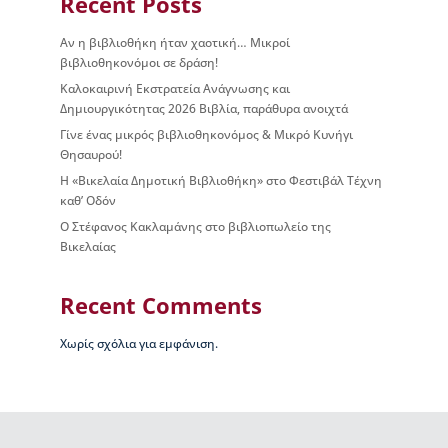
Recent Posts
ι
ο
Β
Αν η βιβλιοθήκη ήταν χαοτική… Μικροί
ι
βιβλιοθηκονόμοι σε δράση!
κ
Καλοκαιρινή Εκστρατεία Ανάγνωσης και
ε
Δημιουργικότητας 2026 Βιβλία, παράθυρα ανοιχτά
λ
Γίνε ένας μικρός βιβλιοθηκονόμος & Μικρό Κυνήγι
α
Θησαυρού!
ί
Η «Βικελαία Δημοτική Βιβλιοθήκη» στο Φεστιβάλ Τέχνη
α
καθ’ Οδόν
ς
Ο Στέφανος Κακλαμάνης στο βιβλιοπωλείο της
Δ
Βικελαίας
ι
ο
Recent Comments
ι
κ
η
Χωρίς σχόλια για εμφάνιση.
τ
ι
κ
ή
ο