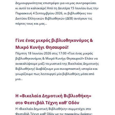
Δημιουργικότητας επιστρέφει για να μας συντροφεύσει
ς
κι αυτό το καλοκαίρι! Από τη Δευτέρα 15 Ιουνίου έως την
Β
Παρασκευή 4 Σεπτεμβρίου 2026, οι βιβλιοθήκες του
ι
Δικτύου Ελληνικών Βιβλιοθηκών (ΔΕΒ) ανοίγουν τις
κ
πόρτες τους και μας...
έ
λ
α
ς
Γίνε ένας μικρός βιβλιοθηκονόμος &
Μικρό Κυνήγι Θησαυρού!
Ι
Πέμπτη 18 Ιουνίου 2026 στις 17:00 «Γίνε ένας μικρός
σ
βιβλιοθηκονόμος & Μικρό Κυνήγι Θησαυρού!» Ελάτε να
τ
ανακαλύψουμε μαζί τα μυστικά της Βικελαίας Δημοτικής
ο
Βιβλιοθήκης! Διαβάζουμε μια συναρπαστική ιστορία και
ρ
γνωρίζουμε πως λειτουργεί μία βιβλιοθήκη μέσα από
ί
μια...
α
Β
Δ
Η «Βικελαία Δημοτική Βιβλιοθήκη»
Β
–
στο Φεστιβάλ Τέχνη καθ’ Οδόν
Τ
Η «Βικελαία Δημοτική Βιβλιοθήκη» συμμετέχει στο
ι
Φεστιβάλ Τέχνη καθ’ Οδόν με τις παρακάτω δράσεις: