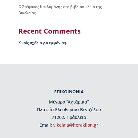
ρ
Ο Στέφανος Κακλαμάνης στο βιβλιοπωλείο της
γ
Βικελαίας
ά
ν
Recent Comments
ω
σ
η
Χωρίς σχόλια για εμφάνιση.
Β
ι
β
λ
ι
ο
ΕΠΙΚΟΙΝΩΝΙΑ
π
ω
Μέγαρο “Αχτάρικα”
λ
Πλατεία Ελευθερίου Βενιζέλου
ε
ί
71202, Ηράκλειο
ο
Εmail:
vikelaia@heraklion.gr
Β
ι