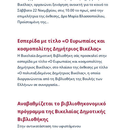
μ
Βικέλας», οργανώνει ξενάγηση ανοικτή για το κοινό το
η
Σάββατο 22 Νοεμβρίου, στις 10.00 το πρωί, από την
τ
επιμελήτρια της έκθεσης, Δρα Μαρία Βλασσοπούλου,
ι
Προϊσταμένη της...
κ
έ
ς
Εσπερίδα με τίτλο «Ο Ευρωπαίος και
δ
κοσμοπολίτης Δημήτριος Βικέλας»
ι
α
Η Βικελαία Δημοτική Βιβλιοθήκη σάς προσκαλεί στην
κ
εσπερίδα με τίτλο «Ο Ευρωπαίος και κοσμοπολίτης
ρ
Δημήτριος Βικέλας», στο πλαίσιο της έκθεσης με τίτλο
ί
«Ο πολυταξιδεμένος Δημήτριος Βικέλας», η οποία
σ
διοργανώνεται από τη Βιβλιοθήκη της Βουλής των
ε
Ελλήνων σε συνεργασία...
ι
ς
Αναβαθμίζεται το βιβλιοθηκονομικό
Κ
πρόγραμμα της Βικελαίας Δημοτικής
τ
Βιβλιοθήκης
ί
ρ
Στην αντικατάσταση του υφιστάμενου