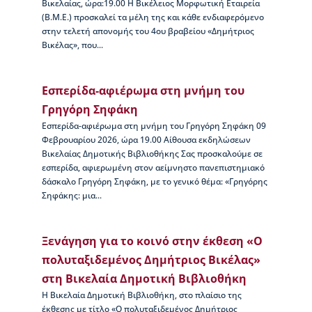
Βικελαίας, ώρα:19.00 Η Βικέλειος Μορφωτική Εταιρεία
ς
(Β.Μ.Ε.) προσκαλεί τα μέλη της και κάθε ενδιαφερόμενο
Β
στην τελετή απονομής του 4ου βραβείου «Δημήτριος
ι
Βικέλας», που...
κ
έ
λ
Εσπερίδα-αφιέρωμα στη μνήμη του
α
ς
Γρηγόρη Σηφάκη
Εσπερίδα-αφιέρωμα στη μνήμη του Γρηγόρη Σηφάκη 09
Ι
Φεβρουαρίου 2026, ώρα 19.00 Αίθουσα εκδηλώσεων
σ
Βικελαίας Δημοτικής Βιβλιοθήκης Σας προσκαλούμε σε
τ
εσπερίδα, αφιερωμένη στον αείμνηστο πανεπιστημιακό
ο
δάσκαλο Γρηγόρη Σηφάκη, με το γενικό θέμα: «Γρηγόρης
ρ
Σηφάκης: μια...
ί
α
Β
Ξενάγηση για το κοινό στην έκθεση «Ο
Δ
πολυταξιδεμένος Δημήτριος Βικέλας»
Β
–
στη Βικελαία Δημοτική Βιβλιοθήκη
Τ
Η Βικελαία Δημοτική Βιβλιοθήκη, στο πλαίσιο της
ι
έκθεσης με τίτλο «Ο πολυταξιδεμένος Δημήτριος