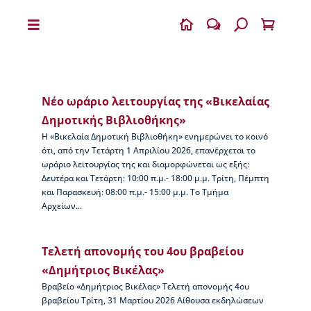


w
U

Η
Β
Ι
Νέο ωράριο λειτουργίας της «Βικελαίας
Κ
Ε
Δημοτικής Βιβλιοθήκης»
Λ
Η «Βικελαία Δημοτική Βιβλιοθήκη» ενημερώνει το κοινό
Α
ότι, από την Τετάρτη 1 Απριλίου 2026, επανέρχεται το
Ι
ωράριο λειτουργίας της και διαμορφώνεται ως εξής:
Α
Δευτέρα και Τετάρτη: 10:00 π.μ.- 18:00 μ.μ. Τρίτη, Πέμπτη
και Παρασκευή: 08:00 π.μ.- 15:00 μ.μ. Το Τμήμα
Ο
Αρχείων...
Δ
η
μ
Τελετή απονομής του 4ου βραβείου
ή
τ
«Δημήτριος Βικέλας»
ρ
Βραβείο «Δημήτριος Βικέλας» Τελετή απονομής 4ου
ι
βραβείου Τρίτη, 31 Μαρτίου 2026 Αίθουσα εκδηλώσεων
ο