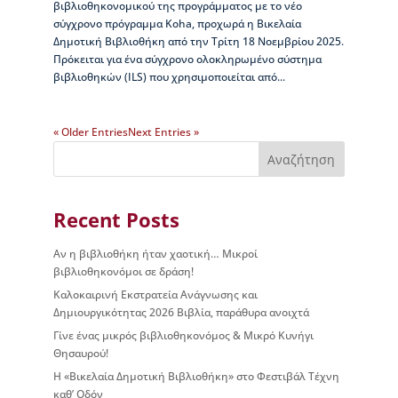
ι
βιβλιοθηκονομικού της προγράμματος με το νέο
ο
σύγχρονο πρόγραμμα Koha, προχωρά η Βικελαία
Β
Δημοτική Βιβλιοθήκη από την Τρίτη 18 Νοεμβρίου 2025.
ι
Πρόκειται για ένα σύγχρονο ολοκληρωμένο σύστημα
κ
βιβλιοθηκών (ILS) που χρησιμοποιείται από...
ε
λ
α
« Older Entries
Next Entries »
ί
Αναζήτηση
α
ς
Recent Posts
Δ
ι
ο
Αν η βιβλιοθήκη ήταν χαοτική… Μικροί
ι
βιβλιοθηκονόμοι σε δράση!
κ
Καλοκαιρινή Εκστρατεία Ανάγνωσης και
η
Δημιουργικότητας 2026 Βιβλία, παράθυρα ανοιχτά
τ
Γίνε ένας μικρός βιβλιοθηκονόμος & Μικρό Κυνήγι
ι
Θησαυρού!
κ
ή
Η «Βικελαία Δημοτική Βιβλιοθήκη» στο Φεστιβάλ Τέχνη
ο
καθ’ Οδόν