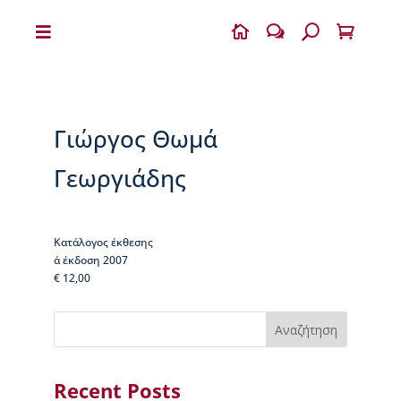


w
U

Η
Β
Ι
Κ
Γιώργος Θωμά
Ε
Λ
Γεωργιάδης
Α
Ι
Α
Κατάλογος έκθεσης
Ο
α΄ έκδοση 2007
Δ
€ 12,00
η
μ
ή
Αναζήτηση
τ
ρ
ι
Recent Posts
ο