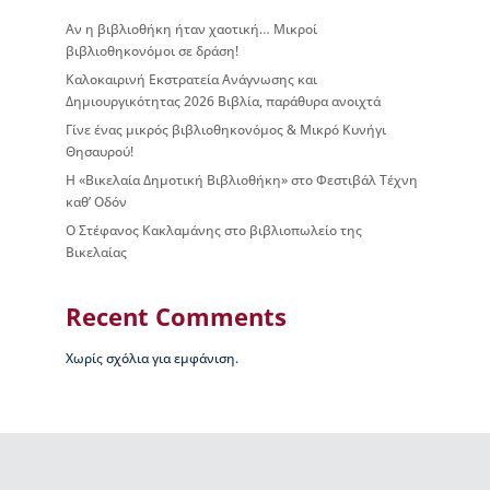
ς
Αν η βιβλιοθήκη ήταν χαοτική… Μικροί
Β
βιβλιοθηκονόμοι σε δράση!
ι
Καλοκαιρινή Εκστρατεία Ανάγνωσης και
κ
Δημιουργικότητας 2026 Βιβλία, παράθυρα ανοιχτά
έ
λ
Γίνε ένας μικρός βιβλιοθηκονόμος & Μικρό Κυνήγι
α
Θησαυρού!
ς
Η «Βικελαία Δημοτική Βιβλιοθήκη» στο Φεστιβάλ Τέχνη
καθ’ Οδόν
Ι
Ο Στέφανος Κακλαμάνης στο βιβλιοπωλείο της
σ
Βικελαίας
τ
ο
ρ
Recent Comments
ί
α
Χωρίς σχόλια για εμφάνιση.
Β
Δ
Β
–
Τ
ι