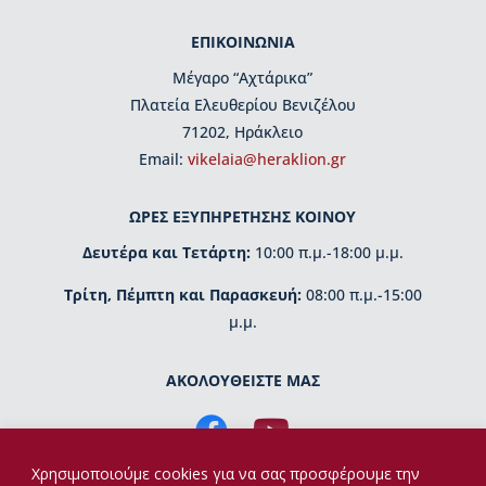
μ
η
ΕΠΙΚΟΙΝΩΝΙΑ
τ
ι
Μέγαρο “Αχτάρικα”
κ
Πλατεία Ελευθερίου Βενιζέλου
έ
71202, Ηράκλειο
ς
Εmail:
vikelaia@heraklion.gr
δ
ι
α
ΩΡΕΣ ΕΞΥΠΗΡΕΤΗΣΗΣ ΚΟΙΝΟΥ
κ
ρ
Δευτέρα και Τετάρτη:
10:00 π.μ.-18:00 μ.μ.
ί
σ
Τρίτη, Πέμπτη και Παρασκευή:
08:00 π.μ.-15:00
ε
μ.μ.
ι
ς
ΑΚΟΛΟΥΘΕΙΣΤΕ ΜΑΣ
Κ
τ
ί
ρ
Χρησιμοποιούμε cookies για να σας προσφέρουμε την