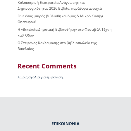
Καλοκαιρινή Εκστρατεία Ανάγνωσης και
ς
Δημιουργικότητας 2026 Βιβλία, παράθυρα ανοιχτά
Β
ι
Γίνε ένας μικρός βιβλιοθηκονόμος & Μικρό Κυνήγι
κ
Θησαυρού!
έ
Η «Βικελαία Δημοτική Βιβλιοθήκη» στο Φεστιβάλ Τέχνη
λ
καθ’ Οδόν
α
Ο Στέφανος Κακλαμάνης στο βιβλιοπωλείο της
ς
Βικελαίας
Ι
σ
Recent Comments
τ
ο
Χωρίς σχόλια για εμφάνιση.
ρ
ί
α
Β
Δ
Β
–
Τ
ΕΠΙΚΟΙΝΩΝΙΑ
ι