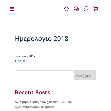


w
U

Η
Β
Ι
Κ
Ημερολόγιο 2018
Ε
Λ
Α
Ι
α΄ έκδοση 2017
Α
€ 12,00
Ο
Δ
Αναζήτηση
η
μ
ή
Recent Posts
τ
ρ
Αν η βιβλιοθήκη ήταν χαοτική… Μικροί
ι
βιβλιοθηκονόμοι σε δράση!
ο