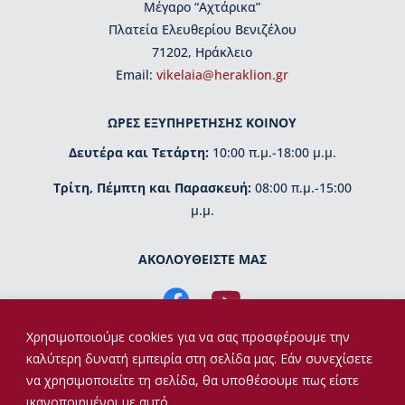
Μέγαρο “Αχτάρικα”
μ
η
Πλατεία Ελευθερίου Βενιζέλου
τ
71202, Ηράκλειο
ι
Εmail:
vikelaia@heraklion.gr
κ
έ
ς
ΩΡΕΣ ΕΞΥΠΗΡΕΤΗΣΗΣ ΚΟΙΝΟΥ
δ
ι
Δευτέρα και Τετάρτη:
10:00 π.μ.-18:00 μ.μ.
α
Τρίτη, Πέμπτη και Παρασκευή:
08:00 π.μ.-15:00
κ
ρ
μ.μ.
ί
σ
ΑΚΟΛΟΥΘΕΙΣΤΕ ΜΑΣ
ε
ι
ς
Κ
Χρησιμοποιούμε cookies για να σας προσφέρουμε την
τ
καλύτερη δυνατή εμπειρία στη σελίδα μας. Εάν συνεχίσετε
ί
να χρησιμοποιείτε τη σελίδα, θα υποθέσουμε πως είστε
ρ
ικανοποιημένοι με αυτό.