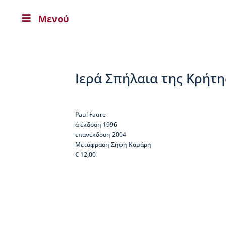
Μενού

Η
Β
Ι
Κ
Ε
Ιερά Σπήλαια της Κρήτη
Λ
Α
Ι
Α
Paul Faure
α΄ έκδοση 1996
Ο
επανέκδοση 2004
Δ
Μετάφραση Σήφη Καμάρη
η
€ 12,00
μ
ή
τ
ρ
ι
ο
ς