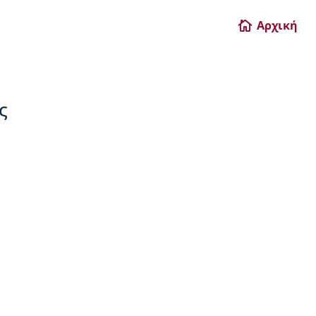
Αρχική

ς