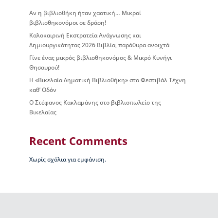
ς
Αν η βιβλιοθήκη ήταν χαοτική… Μικροί
Β
βιβλιοθηκονόμοι σε δράση!
ι
Καλοκαιρινή Εκστρατεία Ανάγνωσης και
κ
Δημιουργικότητας 2026 Βιβλία, παράθυρα ανοιχτά
έ
λ
Γίνε ένας μικρός βιβλιοθηκονόμος & Μικρό Κυνήγι
α
Θησαυρού!
ς
Η «Βικελαία Δημοτική Βιβλιοθήκη» στο Φεστιβάλ Τέχνη
καθ’ Οδόν
Ι
Ο Στέφανος Κακλαμάνης στο βιβλιοπωλείο της
σ
Βικελαίας
τ
ο
ρ
Recent Comments
ί
α
Χωρίς σχόλια για εμφάνιση.
Β
Δ
Β
–
Τ
ι