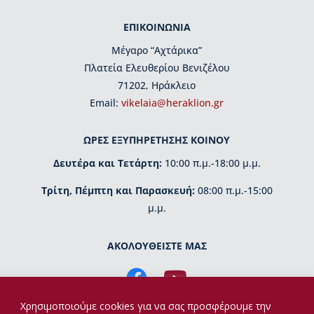
μ
η
ΕΠΙΚΟΙΝΩΝΙΑ
τ
ι
Μέγαρο “Αχτάρικα”
κ
Πλατεία Ελευθερίου Βενιζέλου
έ
71202, Ηράκλειο
ς
Εmail:
vikelaia@heraklion.gr
δ
ι
α
ΩΡΕΣ ΕΞΥΠΗΡΕΤΗΣΗΣ ΚΟΙΝΟΥ
κ
ρ
Δευτέρα και Τετάρτη:
10:00 π.μ.-18:00 μ.μ.
ί
σ
Τρίτη, Πέμπτη και Παρασκευή:
08:00 π.μ.-15:00
ε
μ.μ.
ι
ς
ΑΚΟΛΟΥΘΕΙΣΤΕ ΜΑΣ
Κ
τ
ί
ρ
Χρησιμοποιούμε cookies για να σας προσφέρουμε την