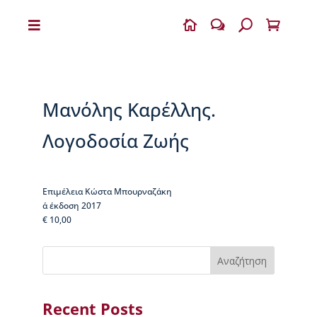


w
U

Η
Β
Ι
Κ
Μανόλης Καρέλλης.
Ε
Λ
Λογοδοσία Ζωής
Α
Ι
Α
Επιμέλεια Κώστα Μπουρναζάκη
Ο
α΄ έκδοση 2017
Δ
€ 10,00
η
μ
ή
Αναζήτηση
τ
ρ
ι
Recent Posts
ο