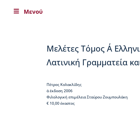
Μενού

Η
Β
Ι
Κ
Ε
Μελέτες Τόμος Α΄ Ελλην
Λ
Α
Λατινική Γραμματεία κ
Ι
Α
Ο
Πέτρος Κολακλίδης
Δ
α΄ έκδοση 2006
η
Φιλολογική επιμέλεια Σταύρου Ζουμπουλάκη
μ
€ 10,00 έκαστος
ή
τ
ρ
ι
ο
ς