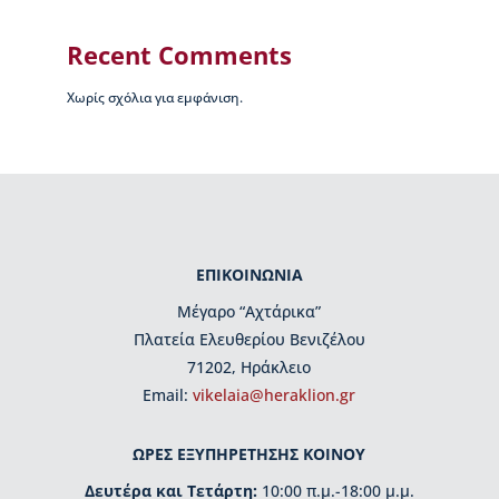
ι
ο
Β
Recent Comments
ι
κ
Χωρίς σχόλια για εμφάνιση.
ε
λ
α
ί
α
ς
Δ
ΕΠΙΚΟΙΝΩΝΙΑ
ι
Μέγαρο “Αχτάρικα”
ο
ι
Πλατεία Ελευθερίου Βενιζέλου
κ
71202, Ηράκλειο
η
Εmail:
vikelaia@heraklion.gr
τ
ι
κ
ΩΡΕΣ ΕΞΥΠΗΡΕΤΗΣΗΣ ΚΟΙΝΟΥ
ή
Δευτέρα και Τετάρτη:
10:00 π.μ.-18:00 μ.μ.
ο