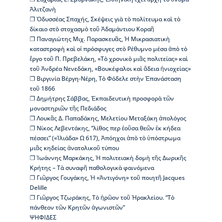
ς
Ἀλιτζανὴ
Β
❐ Ὀδυσσέας Σπαχής, Σκέψεις γιὰ τὸ πολίτευμα καὶ τὸ
ι
δίκαιο στὸ στοχασμὸ τοῦ Ἀδαμάντιου Κοραῆ
κ
❐ Παναγιώτης Μιχ. Παρασκευᾶς, Ἡ Μικρασιατικὴ
έ
καταστροφὴ καὶ οἱ πρόσφυγες στὸ Ρέθυμνο μέσα ἀπὸ τὸ
λ
ἔργο τοῦ Π. Πρεβελάκη, «Τὸ χρονικὸ μιᾶς πολιτείας» καὶ
α
τοῦ Ἀνδρέα Νενεδάκη, «Βουκέφαλοι καὶ ἄδεια ἡνιοχείας»
ς
❐ Βιργινία Βέργη-Νέρη, Τὸ Φόδελε στὴν Ἐπανάσταση
τοῦ 1866
Ι
❐ Δημήτρης Σάββας, Ἐκπαιδευτικὴ προσφορὰ τῶν
σ
μοναστηριῶν τῆς Πεδιάδος
τ
❐ Λουκᾶς Δ. Παπαδάκης, Μελετίου Μεταξάκη ἀπολόγος
ο
❐ Νίκος Λεβεντάκης, “λίθος περ ἐοῦσα θεῶν ἐκ κήδεα
ρ
πέσσει” («Ἰλιάδα» Ω 617), Ἀπόηχοι ἀπὸ τὸ ὑπόστρωμα
ί
μιᾶς κηδείας ἀνατολικοῦ τύπου
α
❐ Ἰωάννης Μαρκάκης, Ἡ πολιτειακὴ δομὴ τῆς Δωρικῆς
Β
Κρήτης – Τὰ συναφῆ παθολογικὰ φαινόμενα
Δ
❐ Γιῶργος Γουγάκης, Ἡ «Ἀντιγόνη» τοῦ ποιητῆ Jacques
Β
Delille
–
❐ Γιῶργος Τζωράκης, Τὸ ἡρῶον τοῦ Ἡρακλείου. “Τὸ
Τ
πάνθεον τῶν Κρητῶν ἀγωνιστῶν”
ι
ΨΗΦΙΔΕΣ