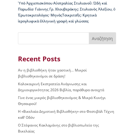
μ
Ὑπὸ Ἀρχιεπισκόπου Αὐστραλίας Στυλιανοῦ: Ὠδὴ καὶ
η
Παρωδία· Γιάννης Γρ. Χλουβεράκης: Στυλιανὸς Ἀλεξίου, ὁ
τ
Ἐρωτοκριτολόγος· ΜηνὰςΤσικριτσῆς: Κρητικὰ
ι
ἱερογλυφικὰ ἑλληνικὴ γραφὴ καὶ γλώσσα;
κ
έ
Αναζήτηση
ς
δ
ι
α
Recent Posts
κ
ρ
Αν η βιβλιοθήκη ήταν χαοτική… Μικροί
ί
βιβλιοθηκονόμοι σε δράση!
σ
Καλοκαιρινή Εκστρατεία Ανάγνωσης και
ε
Δημιουργικότητας 2026 Βιβλία, παράθυρα ανοιχτά
ι
Γίνε ένας μικρός βιβλιοθηκονόμος & Μικρό Κυνήγι
ς
Θησαυρού!
Κ
Η «Βικελαία Δημοτική Βιβλιοθήκη» στο Φεστιβάλ Τέχνη
τ
καθ’ Οδόν
ί
Ο Στέφανος Κακλαμάνης στο βιβλιοπωλείο της
ρ
Βικελαίας