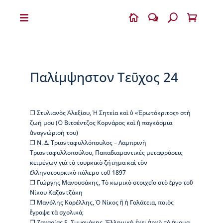


w
U

Η
Β
Ι
Κ
Παλίμψηστον Τεῦχος 24
Ε
Λ
Α
Ι
❐ Στυλιανὸς Ἀλεξίου, Ἡ Σητεία καὶ ὁ «Ἐρωτόκριτος» στὴ
Α
ζωή μου (Ὁ Βιτσέντζος Κορνάρος καὶ ἡ παγκόσμια
ἀναγνώρισή του)
Ο
❐ Ν. Δ. Τριανταφυλλόπουλος – Λαμπρινὴ
Δ
Τριανταφυλλοπούλου, Παπαδιαμαντικὲς μεταφράσεις
η
κειμένων γιὰ τὸ τουρκικὸ ζήτημα καὶ τὸν
μ
ἑλληνοτουρκικὸ πόλεμο τοῦ 1897
ή
❐ Γιώργης Μανουσάκης, Τὸ κωμικὸ στοιχεῖο στὸ ἔργο τοῦ
τ
Νίκου Καζαντζάκη
ρ
❐ Μανόλης Καρέλλης, Ὁ Νίκος ἢ ἡ Γαλάτεια, ποιὸς
ι
ἔγραψε τὰ σχολικά;
ο
❐ Ζαχαρίας Ε. Σμυρνάκης, Ἑλληνικὴ ἔχει ἀρχὴ τὸ ὄνομα