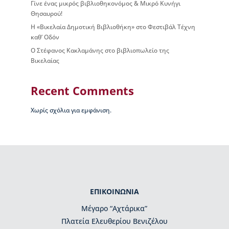
Γίνε ένας μικρός βιβλιοθηκονόμος & Μικρό Κυνήγι
μ
Θησαυρού!
η
τ
Η «Βικελαία Δημοτική Βιβλιοθήκη» στο Φεστιβάλ Τέχνη
ι
καθ’ Οδόν
κ
Ο Στέφανος Κακλαμάνης στο βιβλιοπωλείο της
έ
Βικελαίας
ς
δ
ι
Recent Comments
α
κ
Χωρίς σχόλια για εμφάνιση.
ρ
ί
σ
ε
ι
ς
Κ
ΕΠΙΚΟΙΝΩΝΙΑ
τ
Μέγαρο “Αχτάρικα”
ί
ρ
Πλατεία Ελευθερίου Βενιζέλου