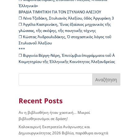
ς
Ἑλληνικὰ»
Β
ΒΡΑΔΙΑ ΤΙΜΗΤΙΚΗ ΓΙΑ ΤΟΝ ΣΤΥΛΙΑΝΟ ΑΛΕΞΙΟΥ
ι
❐ Λένα Τζεδάκη, Στυλιανὸς Ἀλεξίου, ὁδὸς Ἀργυράκη 3
κ
❐ Ἀγγέλα Καστρινάκη, Ἕνας ἐξαίσιος μηχανικὸς τῆς
έ
γλώσσας, τῆς σκέψης, τῆς ποιητικῆς τέχνης
λ
❐ Κώστας Ἀνδρουλιδάκης, Ὁ στοχαστικὸς λόγος τοῦ
α
Στυλιανοῦ Ἀλεξίου
ς
***
❐ Βιργινία Βέργη-Νέρη, Ἐπιτύμβια ἐπιγράμματα τοῦ Α΄
Ι
Κοιμητηρίου τῆς Ἑλληνικῆς Κοινότητος Ἀλεξανδρείας
σ
τ
Αναζήτηση
ο
ρ
ί
α
Recent Posts
Β
Δ
Αν η βιβλιοθήκη ήταν χαοτική… Μικροί
Β
βιβλιοθηκονόμοι σε δράση!
–
Καλοκαιρινή Εκστρατεία Ανάγνωσης και
Τ
Δημιουργικότητας 2026 Βιβλία, παράθυρα ανοιχτά
ι