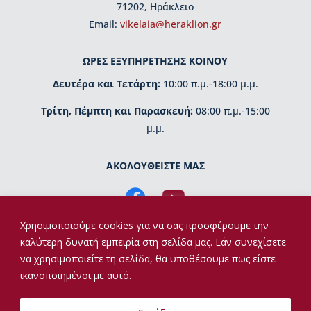
ι
71202, Ηράκλειο
ο
Εmail:
vikelaia@heraklion.gr
Β
ι
κ
ΩΡΕΣ ΕΞΥΠΗΡΕΤΗΣΗΣ ΚΟΙΝΟΥ
ε
Δευτέρα και Τετάρτη:
10:00 π.μ.-18:00 μ.μ.
λ
α
Τρίτη, Πέμπτη και Παρασκευή:
08:00 π.μ.-15:00
ί
α
μ.μ.
ς
ΑΚΟΛΟΥΘΕΙΣΤΕ ΜΑΣ
Δ
ι
ο
ι
Χρησιμοποιούμε cookies για να σας προσφέρουμε την
κ
η
καλύτερη δυνατή εμπειρία στη σελίδα μας. Εάν συνεχίσετε
τ
να χρησιμοποιείτε τη σελίδα, θα υποθέσουμε πως είστε
ι
ικανοποιημένοι με αυτό.
κ
ή
Copyright © 2026 | Βικελαία Βιβλιοθήκη | Υλοποίηση
ο