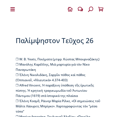


w
U

Η
Β
Ι
Κ
Παλίμψηστον Τεῦχος 26
Ε
Λ
Α
Ι
❐ W. B. Yeats, Ποιήματα (μτφρ. Κώστας Μπουρναζάκης)
Α
❐ Μανόλης Καρέλλης, Μιὰ μαρτυρία γιὰ τὸν Νίκο
Παναγιωτάκη
Ο
❐ Ἑλένη Νικολιδάκη, Σαργῶν πόθος καὶ πάθος
Δ
(Ὀππιανοῦ, «Ἁλιευτικὰ» 4.374-403)
η
❐ Alfred Vincent, Ἡ παράξενη ὑπόθεση τῆς ἐρωτικῆς
μ
πίστης. Ἡ κρητικὴ τραγικωμωδία τοῦ Ἀντωνίου
ή
Πάντιμου (1619) στὰ ἱστορικά της πλαίσια
τ
❐ Ἑλένη Κοσμᾶ, Ράινερ Μαρία Ρίλκε, «Οἱ σημειώσεις τοῦ
ρ
Μάλτε Λάουριτς Μπρίγκε». Χαρτογραφώντας τὸν “μέσα
ι
τόπο”
ο
❐ Μαρίνα Δετοράκη, Στυλιανοῦ Ἀλεξίου, «Ποικίλα