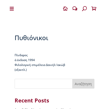


w
U

Η
Β
Ι
Κ
Πυθιόνικοι
Ε
Λ
Α
Ι
Πίνδαρος
Α
α΄ έκδοση 1994
Φιλολογική επιμέλεια Δανιήλ Ιακώβ
Ο
(εξαντλ.)
Δ
η
μ
Αναζήτηση
ή
τ
ρ
Recent Posts
ι
ο