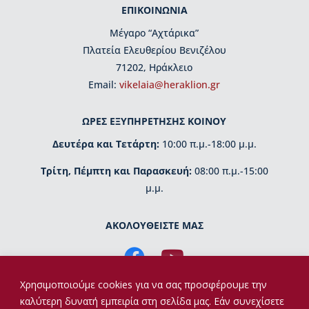
μ
ΕΠΙΚΟΙΝΩΝΙΑ
η
Μέγαρο “Αχτάρικα”
τ
ι
Πλατεία Ελευθερίου Βενιζέλου
κ
71202, Ηράκλειο
έ
Εmail:
vikelaia@heraklion.gr
ς
δ
ι
ΩΡΕΣ ΕΞΥΠΗΡΕΤΗΣΗΣ ΚΟΙΝΟΥ
α
κ
Δευτέρα και Τετάρτη:
10:00 π.μ.-18:00 μ.μ.
ρ
Τρίτη, Πέμπτη και Παρασκευή:
08:00 π.μ.-15:00
ί
σ
μ.μ.
ε
ι
ΑΚΟΛΟΥΘΕΙΣΤΕ ΜΑΣ
ς
Κ
τ
ί
Χρησιμοποιούμε cookies για να σας προσφέρουμε την
ρ
καλύτερη δυνατή εμπειρία στη σελίδα μας. Εάν συνεχίσετε