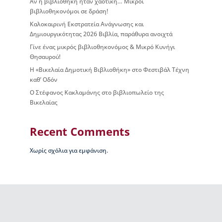
Αν η βιβλιοθήκη ήταν χαοτική… Μικροί
ς
βιβλιοθηκονόμοι σε δράση!
Β
Καλοκαιρινή Εκστρατεία Ανάγνωσης και
ι
Δημιουργικότητας 2026 Βιβλία, παράθυρα ανοιχτά
κ
έ
Γίνε ένας μικρός βιβλιοθηκονόμος & Μικρό Κυνήγι
λ
Θησαυρού!
α
Η «Βικελαία Δημοτική Βιβλιοθήκη» στο Φεστιβάλ Τέχνη
ς
καθ’ Οδόν
Ο Στέφανος Κακλαμάνης στο βιβλιοπωλείο της
Ι
Βικελαίας
σ
τ
ο
Recent Comments
ρ
ί
Χωρίς σχόλια για εμφάνιση.
α
Β
Δ
Β
–
Τ
ι