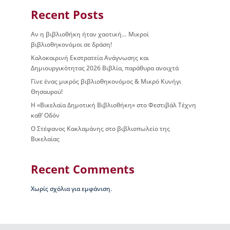
ς
Recent Posts
Β
ι
Αν η βιβλιοθήκη ήταν χαοτική… Μικροί
κ
βιβλιοθηκονόμοι σε δράση!
έ
Καλοκαιρινή Εκστρατεία Ανάγνωσης και
λ
Δημιουργικότητας 2026 Βιβλία, παράθυρα ανοιχτά
α
ς
Γίνε ένας μικρός βιβλιοθηκονόμος & Μικρό Κυνήγι
Θησαυρού!
Ι
Η «Βικελαία Δημοτική Βιβλιοθήκη» στο Φεστιβάλ Τέχνη
σ
καθ’ Οδόν
τ
Ο Στέφανος Κακλαμάνης στο βιβλιοπωλείο της
ο
Βικελαίας
ρ
ί
α
Recent Comments
Β
Δ
Χωρίς σχόλια για εμφάνιση.
Β
–
Τ
ι