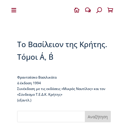


w
U

Η
Β
Ι
Κ
Το Βασίλειον της Κρήτης.
Ε
Λ
Τόμοι Α΄, Β΄
Α
Ι
Α
Φραντσέσκο Βασιλικάτα
Ο
α΄ έκδοση 1994
Δ
Συνέκδοση με τις εκδόσεις «Μικρός Ναυτίλος» και τον
η
«Σύνδεσμο Τ.Ε.Δ.Κ. Κρήτης»
μ
(εξαντλ.)
ή
τ
ρ
Αναζήτηση
ι
ο