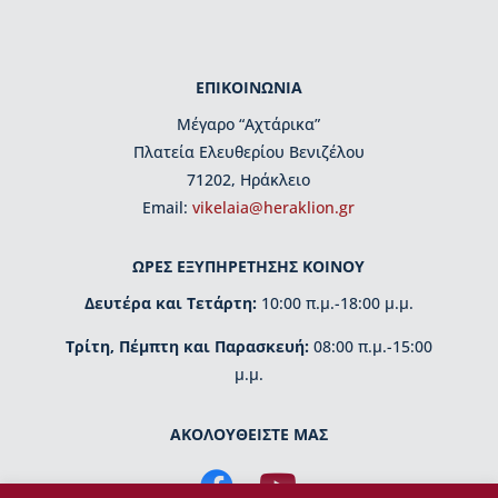
μ
η
τ
ι
ΕΠΙΚΟΙΝΩΝΙΑ
κ
έ
Μέγαρο “Αχτάρικα”
ς
Πλατεία Ελευθερίου Βενιζέλου
δ
71202, Ηράκλειο
ι
Εmail:
vikelaia@heraklion.gr
α
κ
ρ
ΩΡΕΣ ΕΞΥΠΗΡΕΤΗΣΗΣ ΚΟΙΝΟΥ
ί
σ
Δευτέρα και Τετάρτη:
10:00 π.μ.-18:00 μ.μ.
ε
ι
Τρίτη, Πέμπτη και Παρασκευή:
08:00 π.μ.-15:00
ς
μ.μ.
Κ
τ
ΑΚΟΛΟΥΘΕΙΣΤΕ ΜΑΣ
ί
ρ