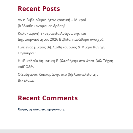
ς
Recent Posts
Β
ι
Αν η βιβλιοθήκη ήταν χαοτική… Μικροί
κ
βιβλιοθηκονόμοι σε δράση!
έ
Καλοκαιρινή Εκστρατεία Ανάγνωσης και
λ
Δημιουργικότητας 2026 Βιβλία, παράθυρα ανοιχτά
α
ς
Γίνε ένας μικρός βιβλιοθηκονόμος & Μικρό Κυνήγι
Θησαυρού!
Ι
Η «Βικελαία Δημοτική Βιβλιοθήκη» στο Φεστιβάλ Τέχνη
σ
καθ’ Οδόν
τ
Ο Στέφανος Κακλαμάνης στο βιβλιοπωλείο της
ο
Βικελαίας
ρ
ί
α
Recent Comments
Β
Δ
Χωρίς σχόλια για εμφάνιση.
Β
–
Τ
ι