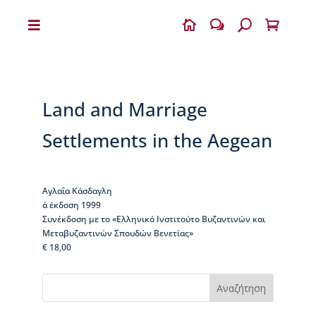


w
U

Η
Β
Ι
Κ
Land and Marriage
Ε
Λ
Settlements in the Aegean
Α
Ι
Α
Αγλαΐα Κάσδαγλη
Ο
α΄ έκδοση 1999
Δ
Συνέκδοση με το «Ελληνικό Ινστιτούτο Βυζαντινών και
η
Μεταβυζαντινών Σπουδών Βενετίας»
μ
€ 18,00
ή
τ
ρ
Αναζήτηση
ι
ο