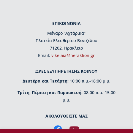
μ
η
τ
ι
ΕΠΙΚΟΙΝΩΝΙΑ
κ
έ
Μέγαρο “Αχτάρικα”
ς
Πλατεία Ελευθερίου Βενιζέλου
δ
71202, Ηράκλειο
ι
Εmail:
vikelaia@heraklion.gr
α
κ
ρ
ΩΡΕΣ ΕΞΥΠΗΡΕΤΗΣΗΣ ΚΟΙΝΟΥ
ί
σ
Δευτέρα και Τετάρτη:
10:00 π.μ.-18:00 μ.μ.
ε
ι
Τρίτη, Πέμπτη και Παρασκευή:
08:00 π.μ.-15:00
ς
μ.μ.
Κ
τ
ΑΚΟΛΟΥΘΕΙΣΤΕ ΜΑΣ
ί
ρ