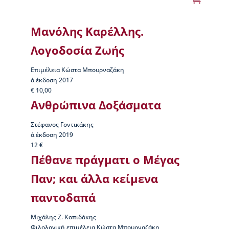
Μανόλης Καρέλλης.
Λογοδοσία Ζωής
Επιμέλεια Κώστα Μπουρναζάκη
α΄ έκδοση 2017
€ 10,00
Ανθρώπινα Δοξάσματα
Στέφανος Γοντικάκης
α΄ έκδοση 2019
12 €
Πέθανε πράγματι ο Μέγας
Παν; και άλλα κείμενα
παντοδαπά
Μιχάλης Ζ. Κοπιδάκης
Φιλολογική επιμέλεια Κώστα Μπουρναζάκη