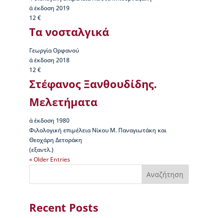
α΄ έκδοση 2019
12 €
Τα νοσταλγικά
Γεωργία Ορφανού
α΄ έκδοση 2018
12 €
Στέφανος Ξανθουδίδης.
Μελετήματα
α΄ έκδοση 1980
Φιλολογική επιμέλεια Νίκου Μ. Παναγιωτάκη και
Θεοχάρη Δετοράκη
(εξαντλ.)
« Older Entries
Αναζήτηση
Recent Posts